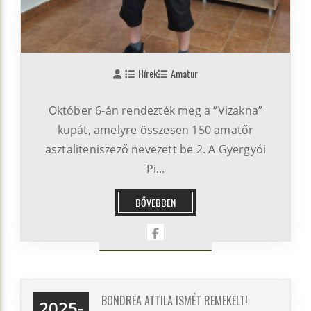
Hírek
Amatur
Október 6-án rendezték meg a “Vizakna”
kupát, amelyre összesen 150 amatőr
asztaliteniszező nevezett be 2. A Gyergyói
Pi...
BŐVEBBEN
BONDREA ATTILA ISMÉT REMEKELT!
2025-