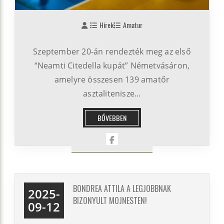
Hírek
Amatur
Szeptember 20-án rendezték meg az első
“Neamti Citedella kupát” Németvásáron,
amelyre összesen 139 amatőr
asztalitenisze...
BŐVEBBEN
BONDREA ATTILA A LEGJOBBNAK
2025-
BIZONYULT MOJNESTEN!
09-12