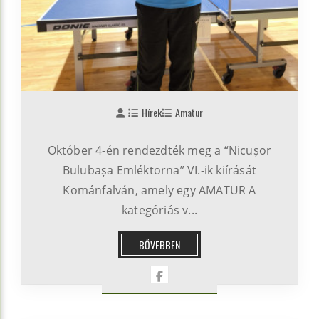
Hírek
Amatur
Október 4-én rendezdték meg a “Nicușor
Bulubașa Emléktorna” VI.-ik kiírását
Kománfalván, amely egy AMATUR A
kategóriás v...
BŐVEBBEN