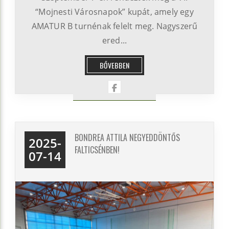
“Mojnesti Városnapok” kupát, amely egy
AMATUR B turnénak felelt meg. Nagyszerű
ered...
BŐVEBBEN
BONDREA ATTILA NEGYEDDÖNTŐS
2025-
FALTICSÉNBEN!
07-14