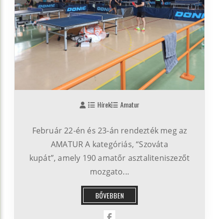
Hírek
Amatur
Február 22-én és 23-án rendezték meg az
AMATUR A kategóriás, “Szováta
kupát”, amely 190 amatőr asztaliteniszezőt
mozgato...
BŐVEBBEN