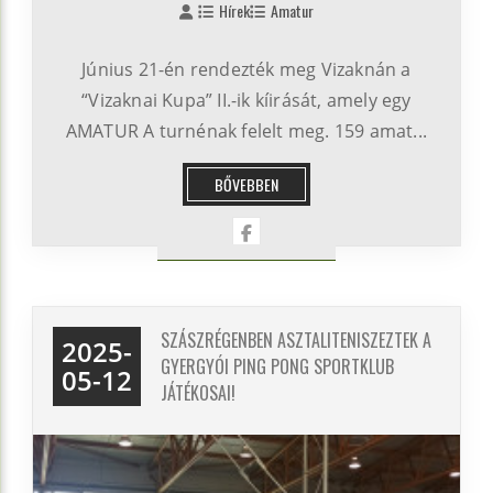
Hírek
Amatur
Június 21-én rendezték meg Vizaknán a
“Vizaknai Kupa” II.-ik kíirását, amely egy
AMATUR A turnénak felelt meg. 159 amat...
BŐVEBBEN
SZÁSZRÉGENBEN ASZTALITENISZEZTEK A
2025-
GYERGYÓI PING PONG SPORTKLUB
05-12
JÁTÉKOSAI!