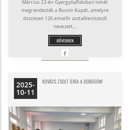
Március 22-én Gyergyóalfaluban ismét
megrendezték a Bucsin Kupát, amelyre
összesen 126 amatőr asztaliteniszező
nevezett...
BŐVEBBEN
KOVÁCS ZSOLT ÚJRA A DOBOGÓN!
2025-
10-11