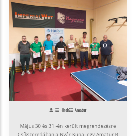
Hírek
Amatur
Május 30 és 31.-én került megrendezésre
Csíkszeredában a Nyár Kupa, egy Amatur B