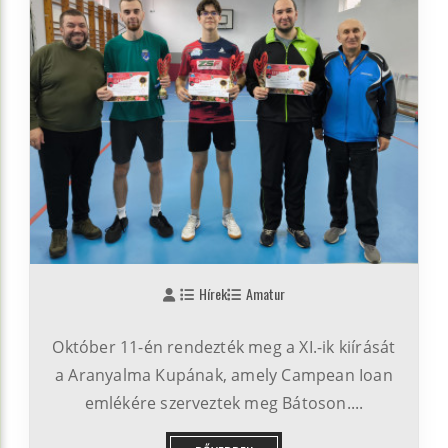
Hírek
Amatur
Október 11-én rendezték meg a XI.-ik kiírását
a Aranyalma Kupának, amely Campean Ioan
emlékére szerveztek meg Bátoson....