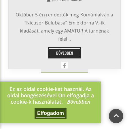
Október 5-én rendezték meg Kománfalván a
“Nicusor Bulubasa” Emléktorna V.-ik
kiadását, amely egy AMATUR A turnénak
felel...
BŐVEBBEN
Ez az oldal cookie-kat használ. Az
oldal böngészésével Ön elfogadja a
1
2
3
4
5
cookie-k használatát.
Bővebben
Elfogadom