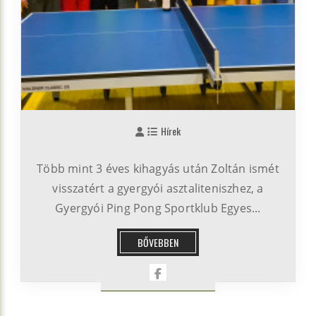
Hírek
Több mint 3 éves kihagyás után Zoltán ismét
visszatért a gyergyói asztaliteniszhez, a
Gyergyói Ping Pong Sportklub Egyes...
BŐVEBBEN