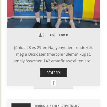
Hírek
Amatur
Június 28 és 29-én Nagyenyeden rendezték
meg a Dicsőszentmártoni “Blema” kupát,
amely összesen 142 amatőr asztalitenisze...
BŐVEBBEN
BONDREA ATTILA EZÜSTÉRMES